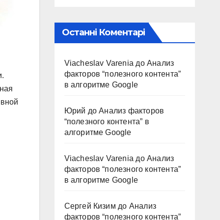
Останні Коментарі
Viacheslav Varenia
до
Анализ
факторов “полезного контента”
и.
в алгоритме Google
чная
ивной
Юрий
до
Анализ факторов
“полезного контента” в
алгоритме Google
Viacheslav Varenia
до
Анализ
факторов “полезного контента”
в алгоритме Google
Сергей Кизим
до
Анализ
факторов “полезного контента”