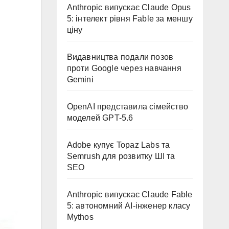
Anthropic випускає Claude Opus
5: інтелект рівня Fable за меншу
ціну
Видавництва подали позов
проти Google через навчання
Gemini
OpenAI представила сімейство
моделей GPT-5.6
Adobe купує Topaz Labs та
Semrush для розвитку ШІ та
SEO
Anthropic випускає Claude Fable
5: автономний AI-інженер класу
Mythos