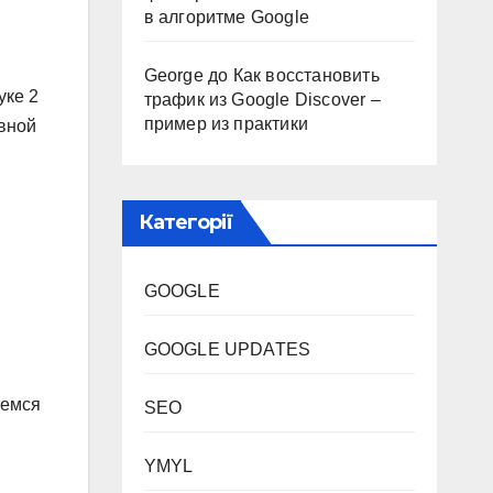
в алгоритме Google
George
до
Как восстановить
уке 2
трафик из Google Discover –
пример из практики
вной
Категорії
GOOGLE
GOOGLE UPDATES
шемся
SEO
YMYL