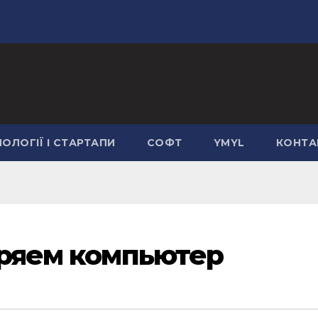
ОЛОГІЇ І СТАРТАПИ
СОФТ
YMYL
КОНТА
оряем компьютер