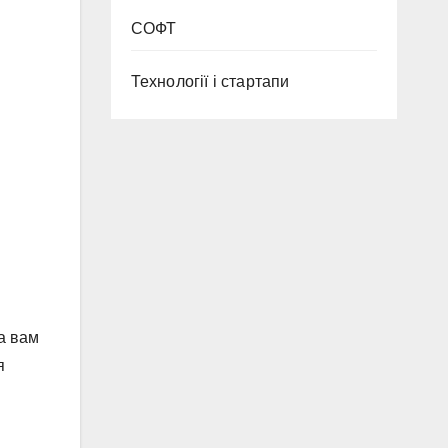
СОФТ
Технології і стартапи
а вам
я