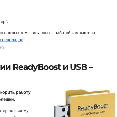
ер”.
о важных тем, связанных с работой компьютера:
х неполадок
оду
и ReadyBoost и USB –
скорить работу
флешки.
ютер по своему