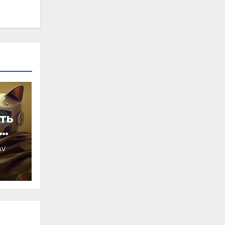
ть
AV
нта