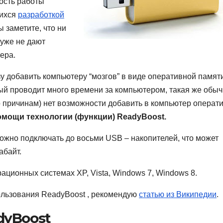
ость работы
щихся
разработкой
ы заметите, что ни
уже не дают
ера.
зу добавить компьютеру “мозгов” в виде оперативной памят
рый проводит много времени за компьютером, такая же обы
то причинам) нет возможности добавить в компьютер операт
омощи технологии (функции) ReadyBoost.
ожно подключать до восьми USB – накопителей, что может
абайт.
ационных системах XP, Vista, Windows 7, Windows 8.
ользования ReadyBoost , рекомендую
статью из Википедии
.
dyBoost