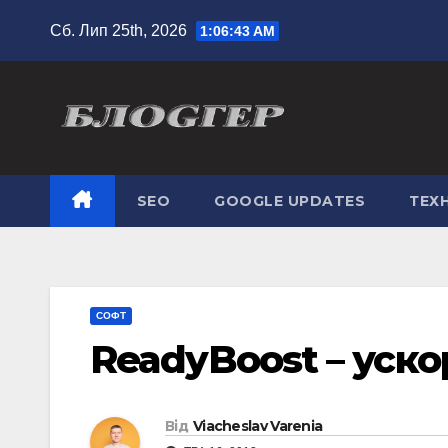
Перейти
Сб. Лип 25th, 2026
1:06:44 AM
до
вмісту
SEO
GOOGLE UPDATES
ТЕХН
СОФТ
ReadyBoost – уск
Від
Viacheslav Varenia