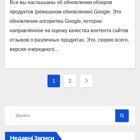
Все вы наслышаны об обновлении обзоров
продуктов (ревюшном обновлении) Google. Это
обновление алгоритма Google, которое
направленное на оценку качества контента сайтов
отзывов о различных продуктах. Это, скорее всего,
версия очередного…
Пагінація
1
2
записів
Недавні Записи