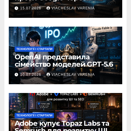
навчання Gemini
15.07.2026
VIACHESLAV VARENIA
ТЕХНОЛОГІЇ І СТАРТАПИ
OpenAI представила
сімейство моделей GPT-5.6
10.07.2026
VIACHESLAV VARENIA
ТЕХНОЛОГІЇ І СТАРТАПИ
Adobe купує Topaz Labs та
Semrush для розвитку ШІ та