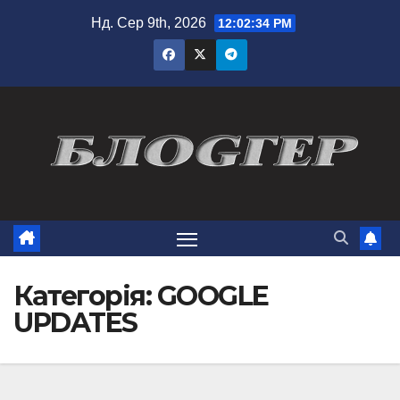
Перейти
Нд. Сер 9th, 2026
12:02:35 PM
до
вмісту
Категорія:
GOOGLE
UPDATES