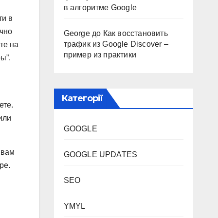
в алгоритме Google
ти в
ычно
George
до
Как восстановить
трафик из Google Discover –
те на
пример из практики
ы”.
Категорії
ете.
или
GOOGLE
 вам
GOOGLE UPDATES
ре.
SEO
YMYL