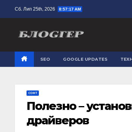
Перейти
Сб. Лип 25th, 2026
8:57:18 AM
до
вмісту
SEO
GOOGLE UPDATES
ТЕХН
СОФТ
Полезно – устано
драйверов