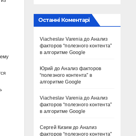
 из
Останні Коментарі
Viacheslav Varenia
до
Анализ
факторов “полезного контента”
в алгоритме Google
шему
Юрий
до
Анализ факторов
тся
“полезного контента” в
алгоритме Google
ь
Viacheslav Varenia
до
Анализ
факторов “полезного контента”
в алгоритме Google
Сергей Кизим
до
Анализ
факторов “полезного контента”