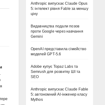
Anthropic випускає Claude Opus
5: інтелект рівня Fable за меншу
ціну
Видавництва подали позов
проти Google через навчання
Gemini
OpenAI представила сімейство
моделей GPT-5.6
Adobe купує Topaz Labs та
ам
Semrush для розвитку ШІ та
.
SEO
в
ля
Anthropic випускає Claude Fable
5: автономний AI-інженер класу
тере
Mythos