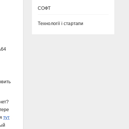
СОФТ
Технології і стартапи
A64
овить
нет?
тере
 я
тут
ный