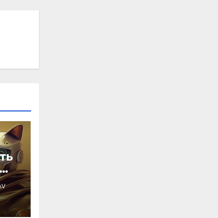
ть
AV
нта