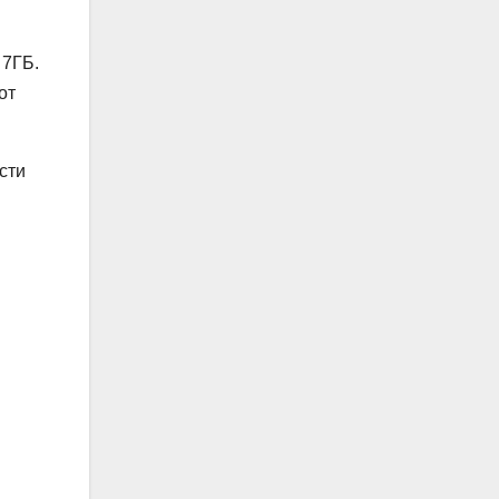
 7ГБ.
от
сти