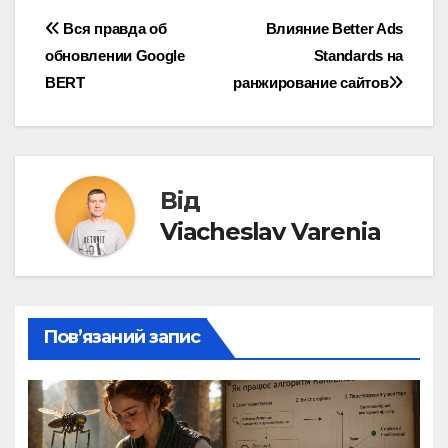
Навігація
Вся правда об
Влияние Better Ads
обновлении Google
Standards на
записів
BERT
ранжирование сайтов
Від
Viacheslav Varenia
Пов’язаний запис